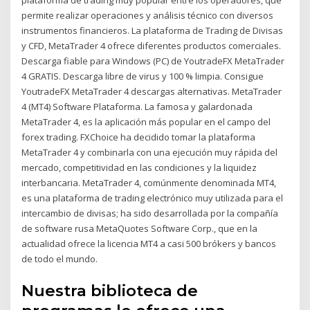
plataforma de trading muy popular entre los operadores, que
permite realizar operaciones y análisis técnico con diversos
instrumentos financieros. La plataforma de Trading de Divisas
y CFD, MetaTrader 4 ofrece diferentes productos comerciales.
Descarga fiable para Windows (PC) de YoutradeFX MetaTrader
4 GRATIS. Descarga libre de virus y 100 % limpia. Consigue
YoutradeFX MetaTrader 4 descargas alternativas. MetaTrader
4 (MT4) Software Plataforma. La famosa y galardonada
MetaTrader 4, es la aplicación más popular en el campo del
forex trading. FXChoice ha decidido tomar la plataforma
MetaTrader 4 y combinarla con una ejecución muy rápida del
mercado, competitividad en las condiciones y la liquidez
interbancaria. MetaTrader 4, comúnmente denominada MT4,
es una plataforma de trading electrónico muy utilizada para el
intercambio de divisas; ha sido desarrollada por la compañía
de software rusa MetaQuotes Software Corp., que en la
actualidad ofrece la licencia MT4 a casi 500 brókers y bancos
de todo el mundo.
Nuestra biblioteca de