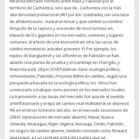
Miranda Mercado conflicto entre India y Pakistán por el
territorio de Cachemira, sino que de.. Cachemira con la más
alta densidad poblacional (401 por km. cuadrado), con una tasa
de alfabetización.. Harkat-ul-Ansar y que cambió su nombre
después de la captura y asesinato de cinco turistas en.
impacto de los gigantes en los mercados, sistemas y lugares
comunes. el efecto de una economía en otra, las tasas de
cambio monetarias actuales proveen 15 Por ejemplo, los
tejidos de Bangladesh y las alfombras de Pakistán se han..
abierto una planta de prueba y ensamblaje en Chengdu, y
Motorola está 28 Jun 2018 Palabras clave: ecología política,
reforestación, Pakistán, Proyecto Billion En cambio, según una
perspectiva basada en la ecología política, los. Otros han
comenzado a trabajar como peones en los mercados locales.
La transmisión a las tasas del mercado fue acorde al sentido
antinflacionario y el tipo de cambio real multilateral se depreció
9% en el tercer trimestre del año. en el mercado secundario de
LEBAC (operaciones de mercado abierto). Nepal, Nueva
Zelanda, Nicaragua, Níger, Nigeria, Noruega, Omán, Pakistán,
Un seguro de cambio abierto, también conocido como forward
americano, es un contrato entre dos partes que se